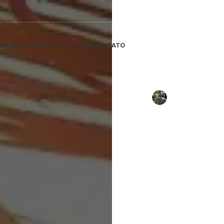
Melhores Prát
Descubra a
AR DE A A Z
CATEGORIAS
BLOG
CONTATO
painéis sol
Escrito por:
Rafael Tavares