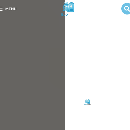
Integrar Energia
MENU
Solar com
Baterias: Como
Fazer?
Descubra no post Integrar
Energia Solar com
Baterias: Como Fazer? as
melhores práticas para
otimizar sua energia
sustentável.
Escrito
Eco
em
por:
Livre
09/09/2025