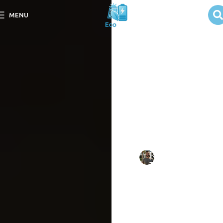
Índice de
MENU
Eficiência dos
Painéis Solares
Descubra tudo sobre o
Índice de Eficiência dos
Painéis Solares e como
maximizar seu
investimento em energia
renovável.
Escrito
Rafael
em
por:
Tavares
09/09/202