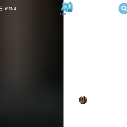
Harmonia
MENU
Estética com
Painéis Solares
Residenciais
Descubra como a
Harmonia Estética com
Painéis Solares
Residenciais pode
transformar sua casa e
otimizar a sustentabilidade.
Escrito
Rebeca
em
por:
Oliveira
09/09/202