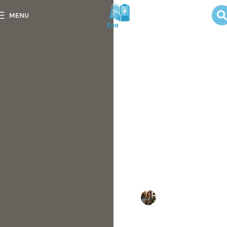
Habilidades
MENU
Essenciais para
Manutenção
dos Painéis
Solares
Descubra as Habilidades
Essenciais para
Manutenção dos Painéis
Solares e garanta
eficiência e durabilidade no
seu sistema.
Escrito
Rebeca
em
por:
Oliveira
09/09/202