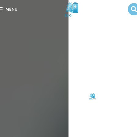
Gerador Solar
MENU
Portátil: Como
Funciona?
Descubra como o gerador
solar portátil funciona e
suas vantagens para
energia sustentável em
“Gerador Solar Portátil:
Como Funciona?”.
Escrito
Eco
em
por:
Livre
09/09/2025