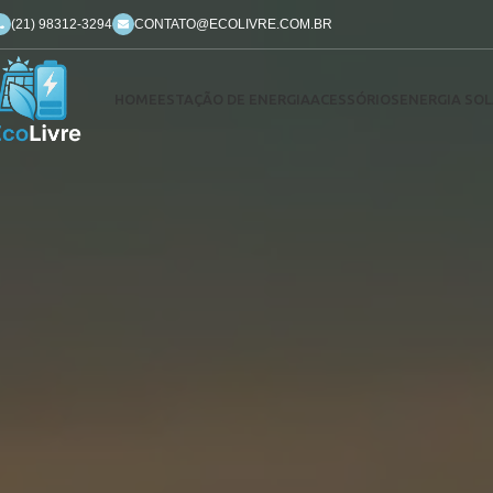
(21) 98312-3294
CONTATO@ECOLIVRE.COM.BR
HOME
ESTAÇÃO DE ENERGIA
ACESSÓRIOS
ENERGIA SOL