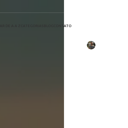
Geração de En
Descubr
Duran
AR DE A A Z
CATEGORIAS
BLOG
CONTATO
suste
Escrito por:
Rafael Tavares