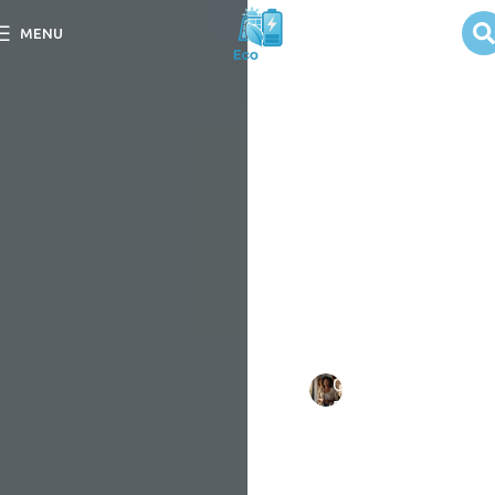
Geração
MENU
Contínua com
Energia Solar é
Possível?
Descubra se a Geração
Contínua com Energia
Solar é Possível e como
essa tecnologia pode
transformar sua
experiência energética.
Escrito
Camila
em
por:
Duarte
09/09/202