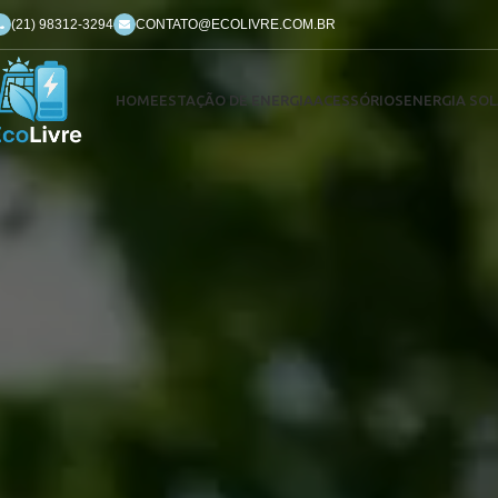
(21) 98312-3294
CONTATO@ECOLIVRE.COM.BR
HOME
ESTAÇÃO DE ENERGIA
ACESSÓRIOS
ENERGIA SOL