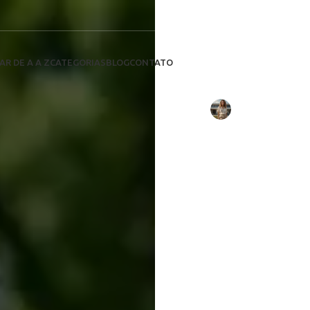
Funciona Ene
Descub
Viagens 
AR DE A A Z
CATEGORIAS
BLOG
CONTATO
ene
Escrito por:
Larissa Mello
em