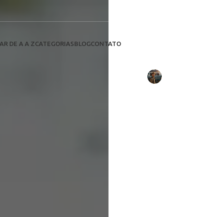
Fotos dos Melho
Descubra 
da Eco L
AR DE A A Z
CATEGORIAS
BLOG
CONTATO
sustent
Escrito por:
Daniel Costa
em