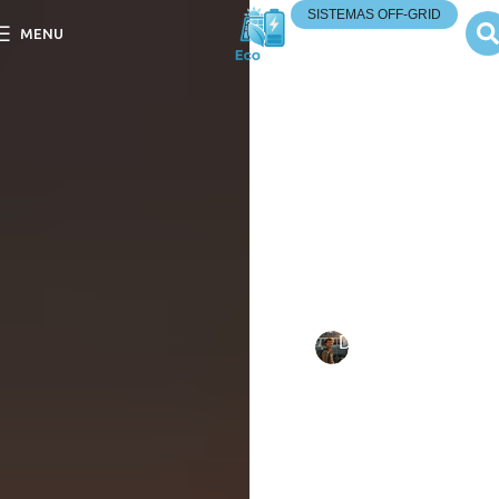
SISTEMAS OFF-GRID
MENU
Energia Solar vs
Sistemas Off-Grid: O
que Saber?
Energia Solar vs Sistemas
Off-Grid: O que Saber?
Descubra as principais
diferenças e benefícios de
cada sistema para sua
energia.
Escrito
Daniel
em
por:
Costa
10/09/202