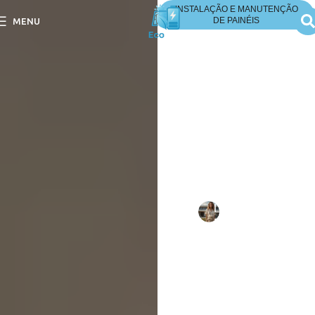
INSTALAÇÃO E MANUTENÇÃO
DE PAINÉIS
MENU
Energia Solar Quanto
Custa a Manutenção?
Energia Solar Quanto
Custa a Manutenção?
Descubra os custos
envolvidos e mantenha seu
sistema solar sempre
eficiente e lucrativo.
Escrito
Larissa
em
por:
Mello
15/09/202