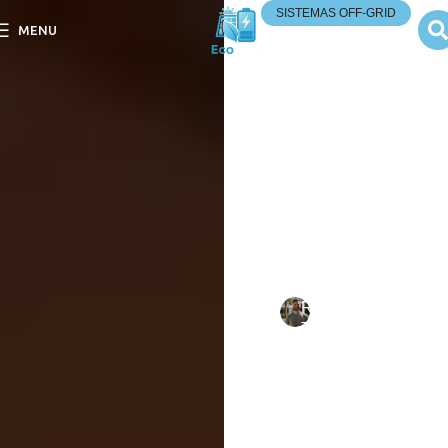
SISTEMAS OFF-GRID
MENU
Energia Solar Opções
para Locais sem Rede
Elétrica?
Energia Solar Opções para
Locais sem Rede Elétrica?
Descubra soluções
sustentáveis e eficientes
para geração de energia
em áreas remotas.
Escrito
Rafael
em
por:
Tavares
10/09/202