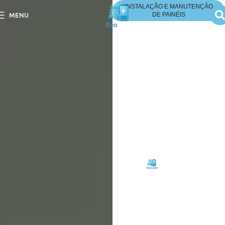
INSTALAÇÃO E MANUTENÇÃO
DE PAINÉIS
MENU
É Recomendado Usar
Lavadoras de Alta
Pressão para Limpar
os Painéis?
É Recomendado Usar
Lavadoras de Alta Pressão
para Limpar os Painéis?
Descubra os prós e contras
dessa prática eficiente de
Escrito
Eco
em
por:
Livre
15/09/2025