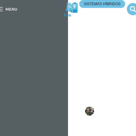
SISTEMAS HÍBRIDOS
MENU
É Possível
Transformar um
Sistema On-Grid
Existente em um
Sistema Híbrido?
É Possível Transformar um
Sistema On-Grid Existente
em um Sistema Híbrido?
Descubra como otimizar
sua energia e economizar
mais!
Escrito
Rafael
em
por:
Tavares
10/09/202