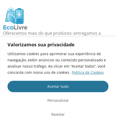
Oferecemos mais do que produtos: entregamos a
liberdade de energia que você busca!
Valorizamos sua privacidade
Rio de Janeiro, RJ - Brasil
WhatsApp: (21) 98312-3294
Utilizamos cookies para aprimorar sua experiência de
E-mail: contato@ecolivre.com.br
navegação, exibir anúncios ou conteúdo personalizado e
analisar nosso tráfego. Ao clicar em “Aceitar todos”, você
POSTS RECENTES
concorda com nosso uso de cookies.
Política de Cookies
LINKS ÚTEIS
Aceitar tudo
NOSSAS SOLUÇÕES
Personalizar
INFORMAÇÕES
Eco Livre ©
Todos os Direitos Reservados 2025
Rejeitar